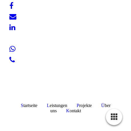
S
tartseite
L
eistungen
P
rojekte
Ü
ber
uns
K
ontakt